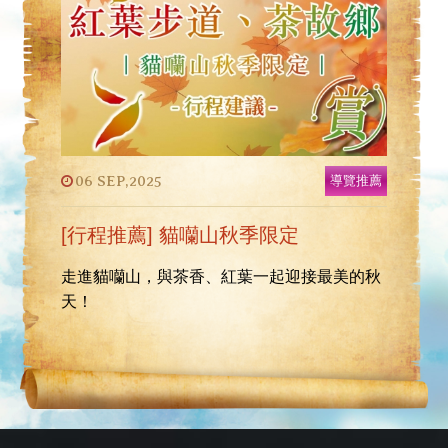
06 SEP,2025
導覽推薦
[行程推薦] 貓囒山秋季限定
走進貓囒山，與茶香、紅葉一起迎接最美的秋
天！
預約制，須提前一周來電預約