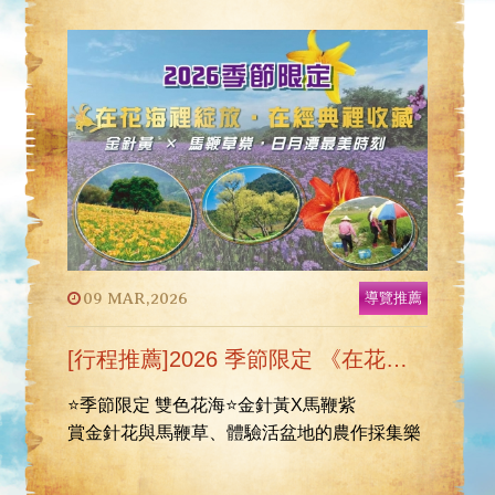
09 MAR,2026
導覽推薦
[行程推薦]2026 季節限定 《在花海裡綻放‧在經典裡收藏》
⭐季節限定 雙色花海⭐金針黃X馬鞭紫
賞金針花與馬鞭草、體驗活盆地的農作採集樂
趣!