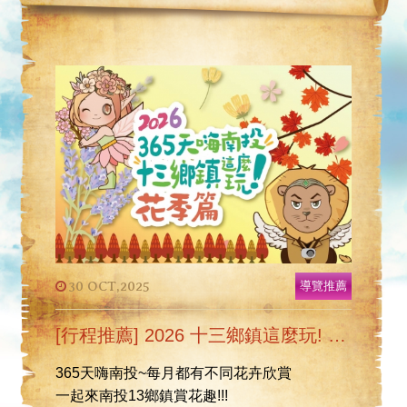
30 OCT,2025
導覽推薦
[行程推薦] 2026 十三鄉鎮這麼玩! 花季篇
365天嗨南投~每月都有不同花卉欣賞
一起來南投13鄉鎮賞花趣!!!