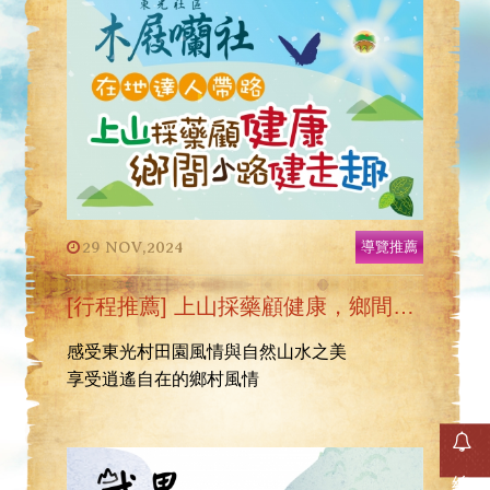
29 NOV,2024
導覽推薦
[行程推薦] 上山採藥顧健康，鄉間小路健走趣
感受東光村田園風情與自然山水之美
享受逍遙自在的鄉村風情
線上訂房