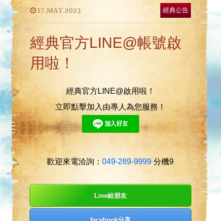
17.MAY.2023
經典公告
經典官方LINE@帳號啟
用啦！
經典官方LINE@啟用啦！
立即點擊加入由專人為您服務！
歡迎來電洽詢：
049-289-9999
分機9
Line給朋友
facebook分享