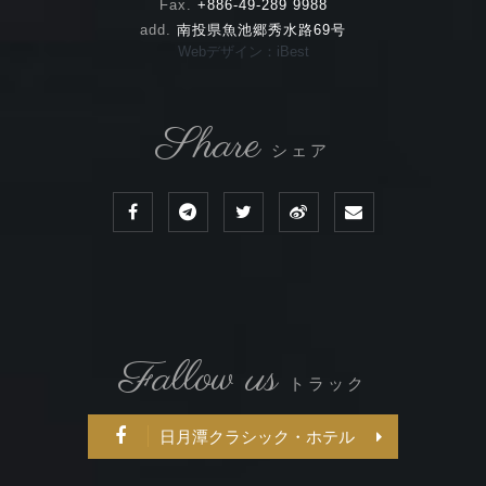
Fax.
+886-49-289 9988
add.
南投県魚池郷秀水路69号
Webデザイン：iBest
Share
シェア
Fallow us
トラック
日月潭クラシック・ホテル